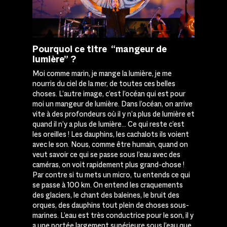
Pourquoi ce titre “mangeur de
lumière” ?
Moi comme marin, je mange la lumière, je me
nourris du ciel de la mer, de toutes ces belles
choses. L’autre image, c’est l’océan qui est pour
moi un mangeur de lumière. Dans l’océan, on arrive
vite à des profondeurs où il y n’a plus de lumière et
quand il n’y a plus de lumière… Ce qui reste c’est
les oreilles ! Les dauphins, les cachalots ils voient
avec le son. Nous, comme être humain, quand on
veut savoir ce qui se passe sous l’eau avec des
caméras, on voit rapidement plus grand-chose !
Par contre si tu mets un micro, tu entends ce qui
se passe à 100 km. On entend les craquements
des glaciers, le chant des baleines, le bruit des
orques, des dauphins tout plein de choses sous-
marines. L’eau est très conductrice pour le son, il y
a une portée largement supérieure sous l’eau que