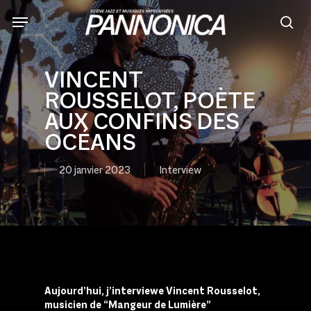
Skip
to
sea
main
content
VINCENT
ROUSSELOT, POÈTE
AUX CONFINS DES
OCÉANS
20 janvier 2023
Interview
Aujourd’hui, j’interviewe Vincent
Rousselot,
musicien
de “Mangeur de Lumière”