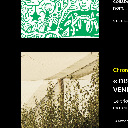
collab
nom…
21 octob
Chron
« DI
VEN
Le tri
morce
10 octob