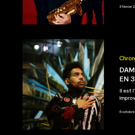
3 février
Chron
DAM
EN 
Il est
improv
6 octobr