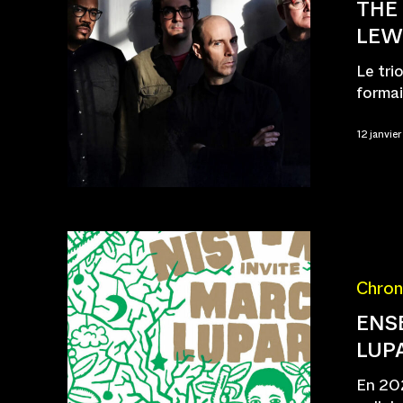
THE
LEW
Le tri
formai
12 janvie
Chron
ENS
LUP
En 202