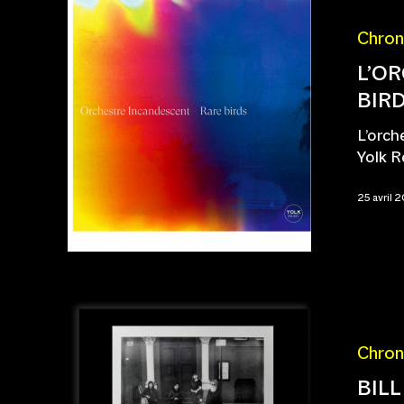
Chron
L’O
BIRD
L’orch
Yolk R
25 avril 
Chron
BILL