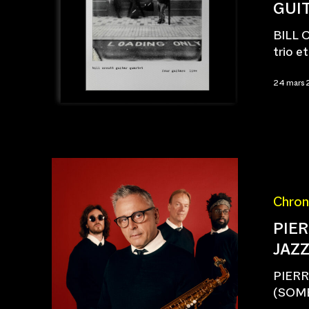
GUIT
BILL 
trio e
24 mars
Chron
PIE
JAZ
PIER
(SOME