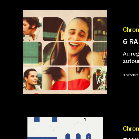
Chron
6 RA
Au reg
autour
3 octobr
Chron