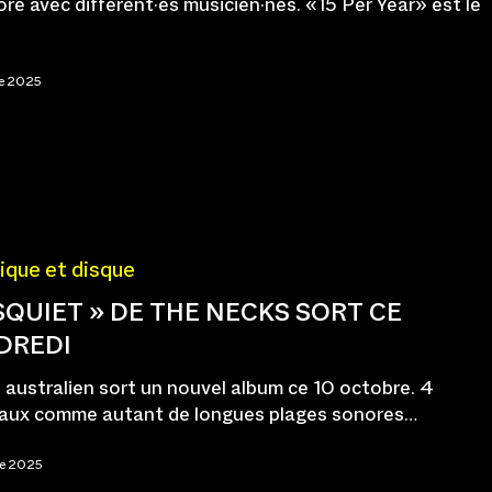
oré avec différent·es musicien·nes. «15 Per Year» est le
re 2025
ique et disque
SQUIET » DE THE NECKS SORT CE
DREDI
o australien sort un nouvel album ce 10 octobre. 4
aux comme autant de longues plages sonores…
re 2025