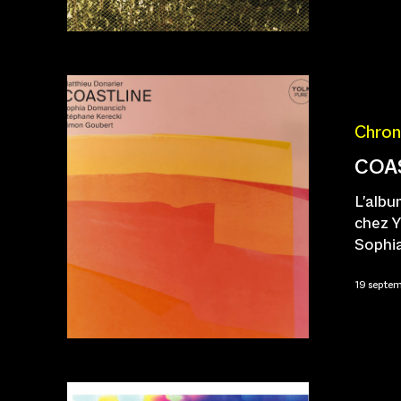
Chron
COA
L'albu
chez Y
Sophi
19 septe