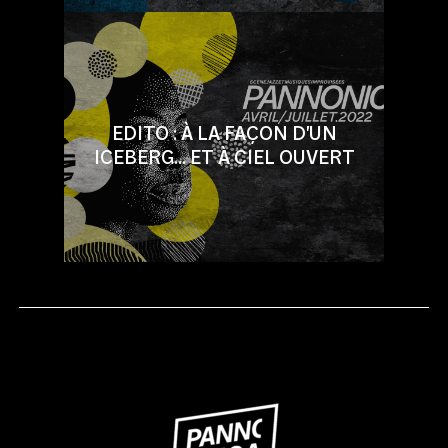
EDITO : À LA FAÇON D'UN
ICEBERG... ET À CIEL OUVERT