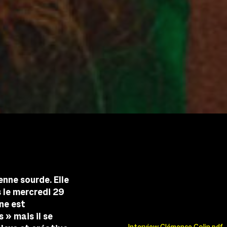
nne sourde. Elle
s le mercredi 29
gne est
 » mais il se
Interview Clémence Colin.pdf