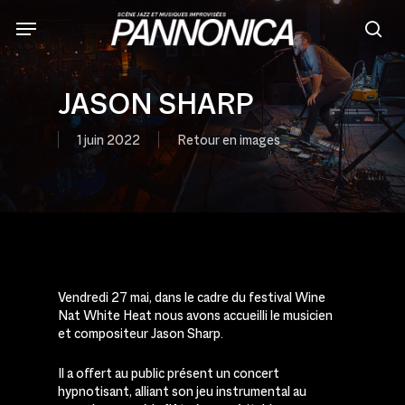
Skip
to
sea
main
content
JASON SHARP
1 juin 2022
Retour en images
Vendredi 27 mai, dans le cadre du festival Wine
Nat White Heat nous avons accueilli le musicien
et compositeur Jason Sharp.
Il a offert au public présent un concert
hypnotisant, alliant son jeu instrumental au