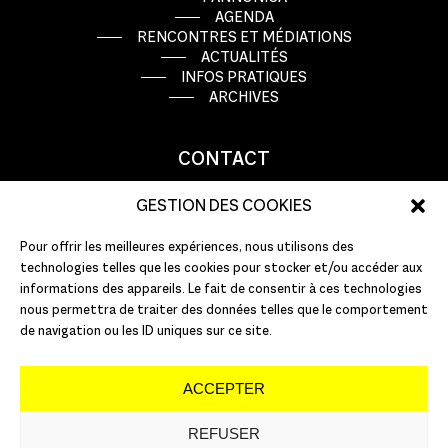
AGENDA
RENCONTRES ET MÉDIATIONS
ACTUALITÉS
INFOS PRATIQUES
ARCHIVES
CONTACT
9 rue Basse Porte
GESTION DES COOKIES
44000 Nantes
Pour offrir les meilleures expériences, nous utilisons des
T : +33 (0)2 51 72 10 10
technologies telles que les cookies pour stocker et/ou accéder aux
E :
info@pannonica.com
informations des appareils. Le fait de consentir à ces technologies
nous permettra de traiter des données telles que le comportement
de navigation ou les ID uniques sur ce site.
ACCEPTER
REFUSER