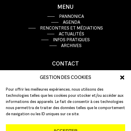
MENU
PANNONICA
AGENDA
RENCONTRES ET MÉDIATIONS
ACTUALITÉS
INFOS PRATIQUES
ARCHIVES
CONTACT
9 rue Basse Porte
GESTION DES COOKIES
44000 Nantes
Pour offrir les meilleures expériences, nous utilisons des
T : +33 (0)2 51 72 10 10
technologies telles que les cookies pour stocker et/ou accéder aux
E :
info@pannonica.com
informations des appareils. Le fait de consentir à ces technologies
nous permettra de traiter des données telles que le comportement
de navigation ou les ID uniques sur ce site.
ACCEPTER