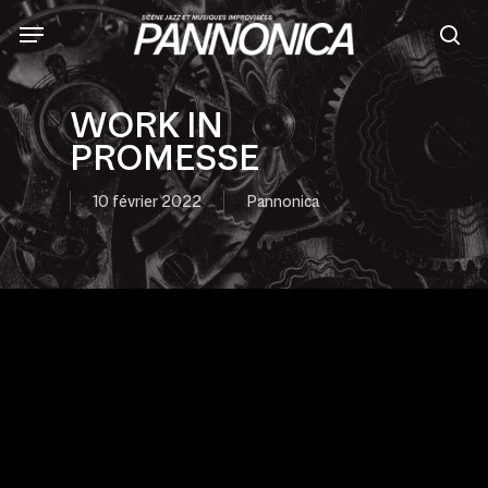
Skip
to
sea
main
content
WORK IN
PROMESSE
10 février 2022
Pannonica