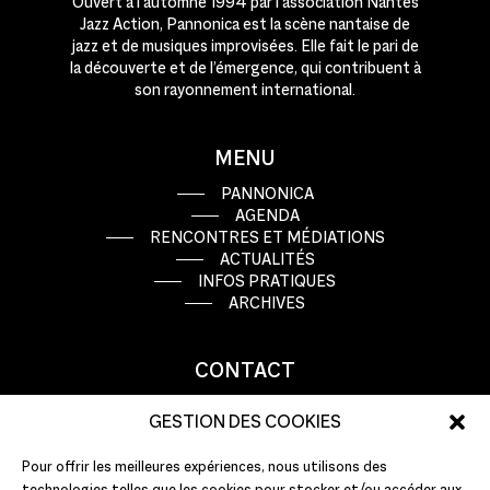
Ouvert à l’automne 1994 par l’association Nantes
Jazz Action, Pannonica est la scène nantaise de
jazz et de musiques improvisées. Elle fait le pari de
la découverte et de l’émergence, qui contribuent à
son rayonnement international.
MENU
PANNONICA
AGENDA
RENCONTRES ET MÉDIATIONS
ACTUALITÉS
INFOS PRATIQUES
ARCHIVES
CONTACT
9 rue Basse Porte
GESTION DES COOKIES
44000 Nantes
Pour offrir les meilleures expériences, nous utilisons des
T : +33 (0)2 51 72 10 10
technologies telles que les cookies pour stocker et/ou accéder aux