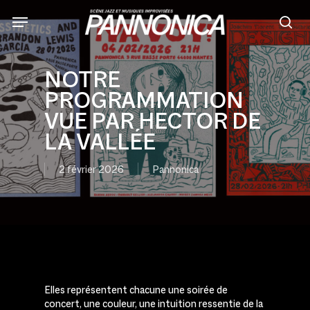
Skip
to
sea
main
content
NOTRE
PROGRAMMATION
VUE PAR HECTOR DE
LA VALLÉE
2 février 2026
Pannonica
Elles représentent chacune une soirée de
concert, une couleur, une intuition ressentie de la