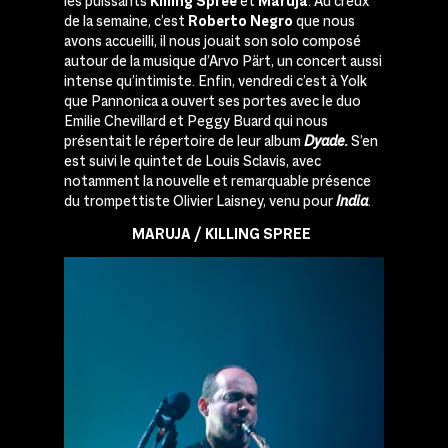
les puissants
Killing Spree
et
Maruja
. Au creux
de la semaine, c’est
Roberto Negro
que nous
avons accueilli, il nous jouait son solo composé
autour de la musique d’Arvo Pärt, un concert aussi
intense qu’intimiste. Enfin, vendredi c’est à Yolk
que Pannonica a ouvert ses portes avec le duo
Emilie Chevillard et Peggy Buard qui nous
présentait le répertoire de leur album
Dyade.
S’en
est suivi le quintet de Louis Sclavis, avec
notamment la nouvelle et remarquable présence
du trompettiste Olivier Laisney, venu pour
India
.
MARUJA / KILLING SPREE