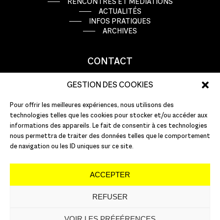
RENCONTRES ET MÉDIATIONS
ACTUALITÉS
INFOS PRATIQUES
ARCHIVES
CONTACT
9 rue Basse Porte
GESTION DES COOKIES
44000 Nantes
Pour offrir les meilleures expériences, nous utilisons des
T : +33 (0)2 51 72 10 10
technologies telles que les cookies pour stocker et/ou accéder aux
E :
info@pannonica.com
informations des appareils. Le fait de consentir à ces technologies
nous permettra de traiter des données telles que le comportement
de navigation ou les ID uniques sur ce site.
ACCEPTER
REFUSER
©
2026
PANNONICA
VOIR LES PRÉFÉRENCES