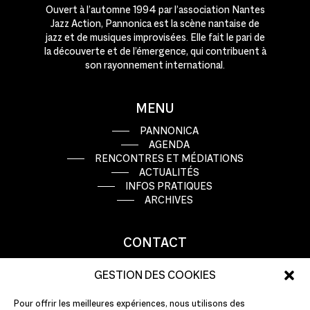
Ouvert à l’automne 1994 par l’association Nantes
Jazz Action, Pannonica est la scène nantaise de
jazz et de musiques improvisées. Elle fait le pari de
la découverte et de l’émergence, qui contribuent à
son rayonnement international.
MENU
PANNONICA
AGENDA
RENCONTRES ET MÉDIATIONS
ACTUALITÉS
INFOS PRATIQUES
ARCHIVES
CONTACT
9 rue Basse Porte
GESTION DES COOKIES
44000 Nantes
Pour offrir les meilleures expériences, nous utilisons des
T : +33 (0)2 51 72 10 10