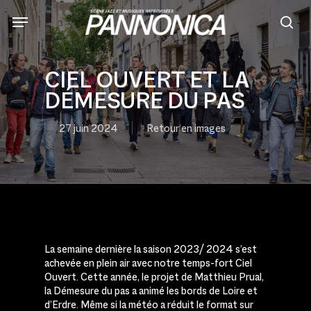
Skip
to
sea
main
content
CIEL OUVERT ET LA
DÉMESURE DU PAS
27 juin 2024
Retour en images
La semaine dernière la saison 2023/ 2024 s’est
achevée en plein air avec notre temps-fort Ciel
Ouvert. Cette année, le projet de Matthieu Prual,
la Démesure du pas a animé les bords de Loire et
d’Erdre. Même si la météo a réduit le format sur