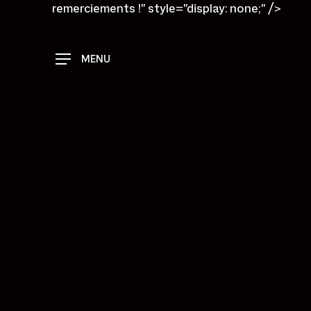
Skip
remerciements !" style="display: none;" />
to
main
content
MENU