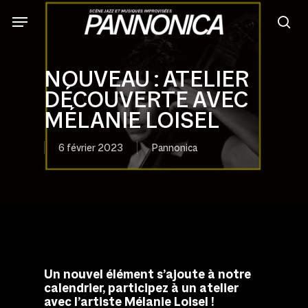
Skip
to
sea
main
content
NOUVEAU : ATELIER
DÉCOUVERTE AVEC
MÉLANIE LOISEL
6 février 2023
Pannonica
Un nouvel élément s’ajoute à notre
calendrier, participez à un atelier
avec l’artiste Mélanie Loisel !