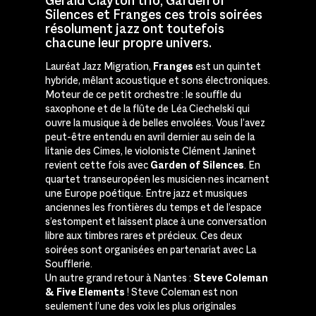
Gerald Clayton trio, Garden of
Silences et Franges ces trois soirées
résolument jazz ont toutefois
chacune leur propre univers.
Lauréat Jazz Migration,
Franges
est un quintet
hybride, mêlant acoustique et sons électroniques.
Moteur de ce petit orchestre : le souffle du
saxophone et de la flûte de Léa Ciechelski qui
ouvre la musique à de belles envolées. Vous l’avez
peut-être entendu en avril dernier au sein de la
litanie des Cimes, le violoniste Clément Janinet
revient cette fois avec
Garden of Silences
. En
quartet transeuropéen les musicien·nes incarnent
une Europe poétique. Entre jazz et musiques
anciennes les frontières du temps et de l’espace
s’estompent et laissent place à une conversation
libre aux timbres rares et précieux. Ces deux
soirées sont organisées en partenariat avec La
Soufflerie.
Un autre grand retour à Nantes :
Steve Coleman
& Five Elements
! Steve Coleman est non
seulement l’une des voix les plus originales