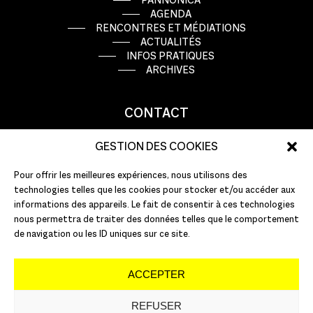
AGENDA
RENCONTRES ET MÉDIATIONS
ACTUALITÉS
INFOS PRATIQUES
ARCHIVES
CONTACT
9 rue Basse Porte
GESTION DES COOKIES
44000 Nantes
Pour offrir les meilleures expériences, nous utilisons des
T : +33 (0)2 51 72 10 10
technologies telles que les cookies pour stocker et/ou accéder aux
E :
info@pannonica.com
informations des appareils. Le fait de consentir à ces technologies
nous permettra de traiter des données telles que le comportement
de navigation ou les ID uniques sur ce site.
ACCEPTER
REFUSER