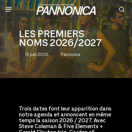
Skip
to
sea
main
content
LES PREMIERS
NOMS 2026/2027
15 juin 2026
Pannonica
Trois dates font leur apparition dans
notre agenda et annoncent en même
temps la saison 2026 / 2027. Avec
Steve Coleman & Five Elements +