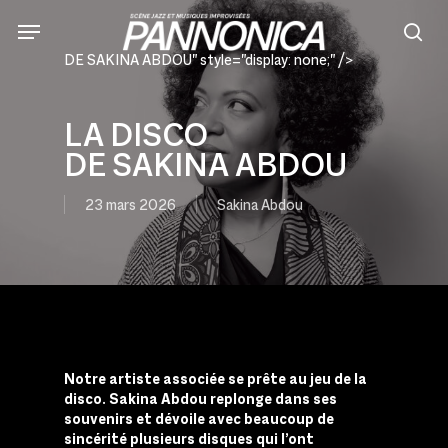
Skip
to
sea
main
DE SAKINA ABDOU" style="display: none;" />
content
LA DISCO
DE SAKINA ABDOU
23 mars 2026
Sakina Abdou
Notre artiste associée se prête au jeu de la
disco. Sakina Abdou replonge dans ses
souvenirs et dévoile avec beaucoup de
sincérité plusieurs disques qui l’ont