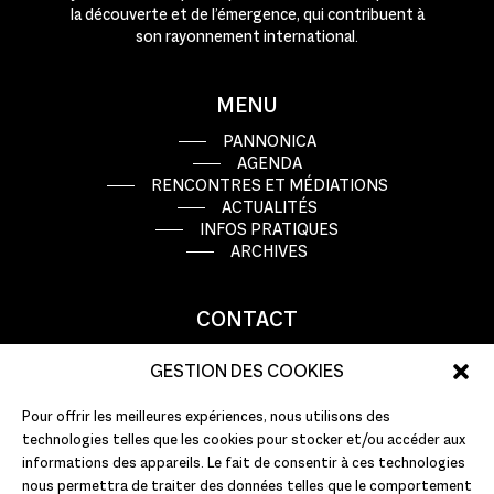
la découverte et de l’émergence, qui contribuent à
son rayonnement international.
MENU
PANNONICA
AGENDA
RENCONTRES ET MÉDIATIONS
ACTUALITÉS
INFOS PRATIQUES
ARCHIVES
CONTACT
9 rue Basse Porte
GESTION DES COOKIES
44000 Nantes
Pour offrir les meilleures expériences, nous utilisons des
T : +33 (0)2 51 72 10 10
technologies telles que les cookies pour stocker et/ou accéder aux
E :
info@pannonica.com
informations des appareils. Le fait de consentir à ces technologies
nous permettra de traiter des données telles que le comportement