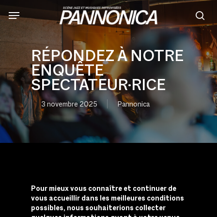
Skip
to
sea
main
content
RÉPONDEZ À NOTRE
ENQUÊTE
SPECTATEUR·RICE
3 novembre 2025
Pannonica
Pour mieux vous connaître et continuer de
vous accueillir dans les meilleures conditions
possibles, nous souhaiterions collecter