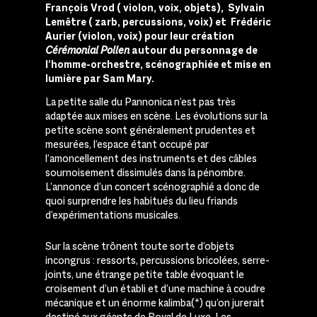
François Vrod ( violon, voix, objets), Sylvain
Lemêtre ( zarb, percussions, voix) et Frédéric
Aurier (violon, voix) pour leur création
Cérémonial Pollen
autour du personnage de
l’homme-orchestre, scénographiée et mise en
lumière par Sam Mary.
La petite salle du Pannonica n’est pas très
adaptée aux mises en scène. Les évolutions sur la
petite scène sont généralement prudentes et
mesurées, l’espace étant occupé par
l’amoncellement des instruments et des câbles
sournoisement dissimulés dans la pénombre.
L’annonce d’un concert scénographié a donc de
quoi surprendre les habitués du lieu friands
d’expérimentations musicales.
Sur la scène trônent toute sorte d’objets
incongrus : ressorts, percussions bricolées, serre-
joints, une étrange petite table évoquant le
croisement d’un établi et d’une machine à coudre
mécanique et un énorme kalimba(*) qu’on jurerait
destiné aux géants de Royal de Luxe. Les