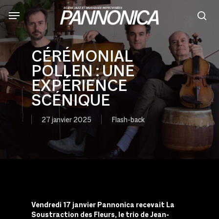
Skip
to
sea
main
content
CÉRÉMONIAL
POLLEN : UNE
EXPÉRIENCE
SCÉNIQUE
27 janvier 2025
Flash-back
Vendredi 17 janvier Pannonica recevait La
Soustraction des Fleurs, le trio de Jean-