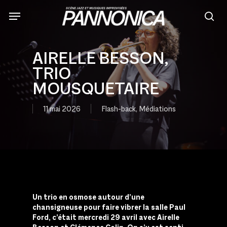
Skip
to
sea
main
content
AIRELLE BESSON,
TRIO
MOUSQUETAIRE
11 mai 2026
Flash-back
,
Médiations
Un trio en osmose autour d’une
chansigneuse pour faire vibrer la salle Paul
Ford, c’était mercredi 29 avril avec Airelle