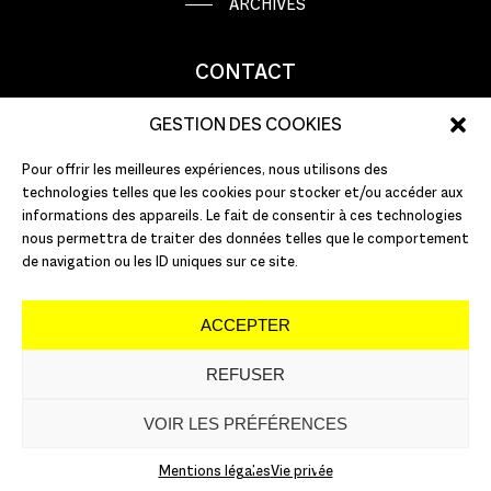
ARCHIVES
CONTACT
9 rue Basse Porte
GESTION DES COOKIES
44000 Nantes
Pour offrir les meilleures expériences, nous utilisons des
T : +33 (0)2 51 72 10 10
technologies telles que les cookies pour stocker et/ou accéder aux
E :
info@pannonica.com
informations des appareils. Le fait de consentir à ces technologies
nous permettra de traiter des données telles que le comportement
de navigation ou les ID uniques sur ce site.
ACCEPTER
REFUSER
©
2026
PANNONICA
VOIR LES PRÉFÉRENCES
Mentions légales
Vie privée
Mentions légales
Vie privée