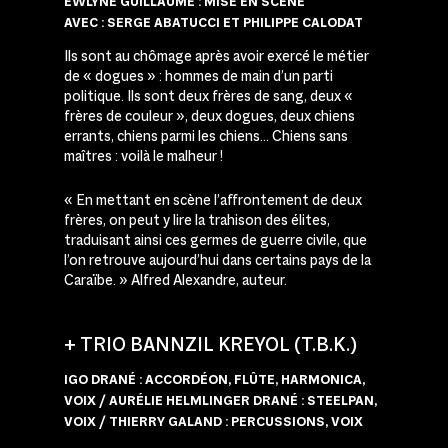
EWLYNE GUILLAUME : MISE EN SCÈNE
AVEC : SERGE ABATUCCI ET PHILIPPE CALODAT
Ils sont au chômage après avoir exercé le métier
de « dogues » : hommes de main d’un parti
politique. Ils sont deux frères de sang, deux «
frères de couleur », deux dogues, deux chiens
errants, chiens parmi les chiens… Chiens sans
maîtres : voilà le malheur !
« En mettant en scène l’affrontement de deux
frères, on peut y lire la trahison des élites,
traduisant ainsi ces germes de guerre civile, que
l’on retrouve aujourd’hui dans certains pays de la
Caraïbe. » Alfred Alexandre, auteur.
+ TRIO BANNZIL KREYOL (T.B.K.)
IGO DRANÉ : ACCORDÉON, FLÛTE, HARMONICA,
VOIX / AURÉLIE HELMLINGER DRANÉ : STEELPAN,
VOIX /
THIERRY GALAND : PERCUSSIONS, VOIX