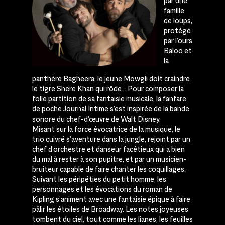
par une
famille
de loups,
protégé
par l’ours
Baloo et
la
panthère Bagheera, le jeune Mowgli doit craindre
le tigre Shere Khan qui rôde… Pour composer la
folle partition de sa fantaisie musicale, la fanfare
de poche Journal Intime s’est inspirée de la bande
sonore du chef-d’œuvre de Walt Disney.
Misant sur la force évocatrice de la musique, le
trio cuivré s’aventure dans la jungle, rejoint par un
chef d’orchestre et danseur facétieux qui a bien
du mal à rester à son pupitre, et par un musicien-
bruiteur capable de faire chanter les coquillages.
Suivant les péripéties du petit homme, les
personnages et les évocations du roman de
Kipling s’animent avec une fantaisie épique à faire
pâlir les étoiles de Broadway. Les notes joyeuses
tombent du ciel, tout comme les lianes, les feuilles