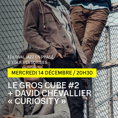
FESTIVAL JAZZ EN PHASE
& YOLK, LES SORTIES
MERCREDI 14 DÉCEMBRE / 20H30
LE GROS CUBE #2
+ DAVID CHEVALLIER
« CURIOSITY »