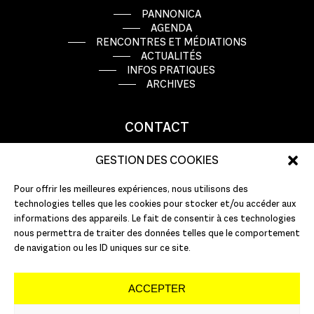
PANNONICA
AGENDA
RENCONTRES ET MÉDIATIONS
ACTUALITÉS
INFOS PRATIQUES
ARCHIVES
CONTACT
9 rue Basse Porte
GESTION DES COOKIES
44000 Nantes
Pour offrir les meilleures expériences, nous utilisons des
T : +33 (0)2 51 72 10 10
technologies telles que les cookies pour stocker et/ou accéder aux
E :
info@pannonica.com
informations des appareils. Le fait de consentir à ces technologies
nous permettra de traiter des données telles que le comportement
de navigation ou les ID uniques sur ce site.
ACCEPTER