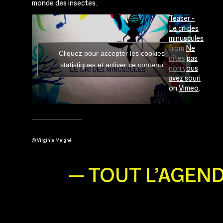
monde des insectes.
Teaser -
Le cri des
minuscules
from
Ne
Cliquez pour accepter les cookies
dites pas
statistiques et activer ce contenu
non vous
avez souri
on
Vimeo
.
© Virginie Meigné
— TOUT L’AGEN