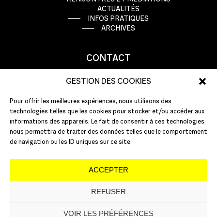
ACTUALITÉS
INFOS PRATIQUES
ARCHIVES
CONTACT
9 rue Basse Porte
GESTION DES COOKIES
44000 Nantes
Pour offrir les meilleures expériences, nous utilisons des
T : +33 (0)2 51 72 10 10
technologies telles que les cookies pour stocker et/ou accéder aux
E :
info@pannonica.com
informations des appareils. Le fait de consentir à ces technologies
nous permettra de traiter des données telles que le comportement
de navigation ou les ID uniques sur ce site.
ACCEPTER
REFUSER
©
2026
PANNONICA
VOIR LES PRÉFÉRENCES