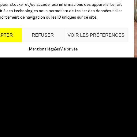
 pour stocker et/ou accéder aux informations des appareils. Le fait
r à ces technologies nous permettra de traiter des données telles
ortement de navigation ou les ID uniques sur ce site.
EPTER
REFUSER
VOIR LES PRÉFÉRENCES
Mentions légales
Vie privée
A DOMANCICH :
E / SIMON
 Tout d’abord,
teve Lacy que
 que nous
si, parce que
tuelle entre