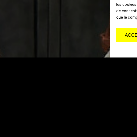
les cookies
de consenti
que le comp
ACC
MATTHIEU DONARIER : SAXOPHONE / SOPHI
PIANO / STEPHANE KERECKI: CONTREBASS
GOUBERT : BATTERIE
« COASTLINE, mais pourquoi ce titre ?
parce que c’est une composition de S
j’adore, qui n’est pas sur l’album, mais
jouerons en concert. COASTLINE, aus
cette fine ligne en modification perpé