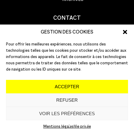
CONTACT
9 rue Basse Porte
GESTION DES COOKIES
44000 Nantes
Pour offrir les meilleures expériences, nous utilisons des
T : +33 (0)2 51 72 10 10
technologies telles que les cookies pour stocker et/ou accéder aux
E :
info@pannonica.com
informations des appareils. Le fait de consentir à ces technologies
nous permettra de traiter des données telles que le comportement
de navigation ou les ID uniques sur ce site.
ACCEPTER
REFUSER
©
2026
PANNONICA
VOIR LES PRÉFÉRENCES
Mentions légales
Vie privée
Mentions légales
Vie privée