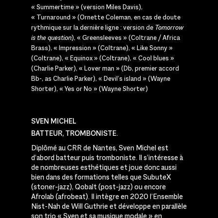
« Summertime » (version Miles Davis),
« Turnaround » (Ornette Coleman, en cas de doute
rythmique sur la dernière ligne : version de
Tomorrow
is the question
), « Greensleeves » (Coltrane / Africa
Brass), « Impression » (Coltrane), « Like Sonny »
(Coltrane), « Equinox » (Coltrane), « Cool blues »
(Charlie Parker), « Lover man » (Db, premier accord
Bb-, as Charlie Parker), « Devil’s island » (Wayne
Shorter), « Yes or No » (Wayne Shorter)
SVEN MICHEL
BATTEUR, TROMBONISTE.
Diplômé au CRR de Nantes, Sven Michel est
d’abord batteur puis tromboniste. Il s’intéresse à
de nombreuses esthétiques et joue donc aussi
bien dans des formations telles que SubuteX
(stoner-jazz), Qobalt (post-jazz) ou encore
Afrolab (afrobeat). Il intègre en 2020 l’Ensemble
Nist-Nah de Will Guthrie et développe en parallèle
son trio « Sven et sa musique modale » en