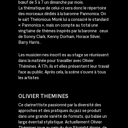
bœuf de 5 à 7 un dimanche par mois.
La thématique de celui-ci sera donc le répertoire
des morceaux dédiés à la baronne Pannonica. On
le sait Thelonious Monk lui a consacré le standard
« Pannonica », mais on compte au total une
vingtaine de thèmes inspirés par la baronne : ceux
de Sonny Clark, Kenny Dorham, Horace Silver,
Barry Harris…
Les musicien·nes inscrit·es au stage se réunissent
dans la matinée pour travailler avec Olivier
Thémines. À 17h, ils et elles présentent leur travail
face au public. Après cela, la scène s’ouvre à tous
les artistes
OLIVIER THEMINES
Ce clarinettiste passionné par la diversité des
approches et des pratiques du jazz se produit
dans une grande variété de formats, qui balaie un
large éventail stylistique. Actuellement Olivier
Thémines joue au sein du duo Straight Horns, de