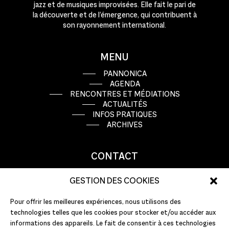
jazz et de musiques improvisées. Elle fait le pari de
la découverte et de l’émergence, qui contribuent à
son rayonnement international.
MENU
PANNONICA
AGENDA
RENCONTRES ET MÉDIATIONS
ACTUALITÉS
INFOS PRATIQUES
ARCHIVES
CONTACT
9 rue Basse Porte
GESTION DES COOKIES
44000 Nantes
Pour offrir les meilleures expériences, nous utilisons des
T : +33 (0)2 51 72 10 10
technologies telles que les cookies pour stocker et/ou accéder aux
E :
info@pannonica.com
informations des appareils. Le fait de consentir à ces technologies