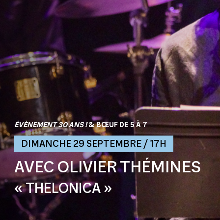
ÉVÈNEMENT 30 ANS !
& BŒUF DE 5 À 7
DIMANCHE 29 SEPTEMBRE / 17H
AVEC OLIVIER THÉMINES
« THELONICA »